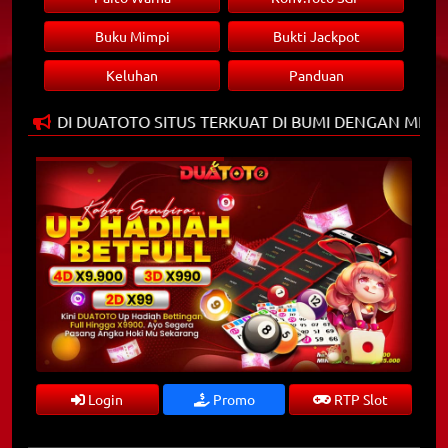
Buku Mimpi
Bukti Jackpot
Keluhan
Panduan
TANG DI DUATOTO SITUS TERKUAT DI BUMI DENGAN MINIMA
Login
Promo
RTP Slot