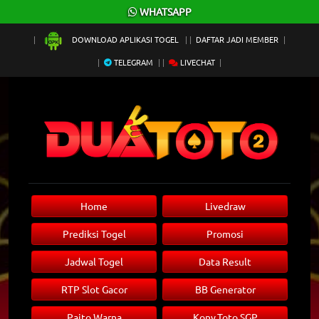
×
WHATSAPP
DOWNLOAD APLIKASI TOGEL
DAFTAR JADI MEMBER
TELEGRAM
LIVECHAT
Home
Livedraw
Prediksi Togel
Promosi
Jadwal Togel
Data Result
RTP Slot Gacor
BB Generator
Paito Warna
Konv.Toto SGP