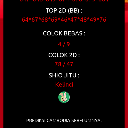
TOP 2D (BB) :
64*67*68*69*46*47*48*49*76
COLOK BEBAS :
4 / 9
COLOK 2D :
78 / 47
SHIO JITU :
Kelinci
PREDIKSI CAMBODIA SEBELUMNYA: