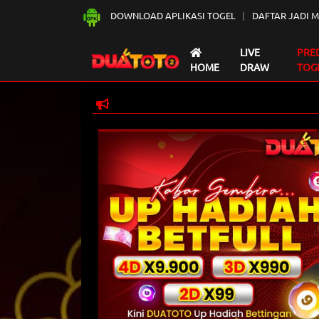
DOWNLOAD APLIKASI TOGEL
DAFTAR JADI 
LIVE
PRED
HOME
DRAW
TOG