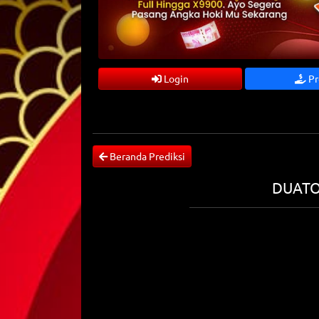
Login
Pr
Beranda Prediksi
DUATO