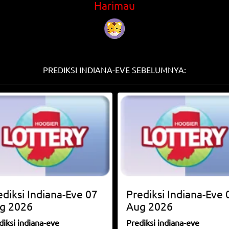
Harimau
PREDIKSI INDIANA-EVE SEBELUMNYA:
ediksi
Indiana-Eve
07
Prediksi
Indiana-Eve
g 2026
Aug 2026
diksi indiana-eve
Prediksi indiana-eve