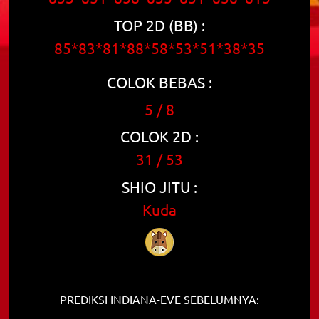
TOP 2D (BB) :
85*83*81*88*58*53*51*38*35
COLOK BEBAS :
5 / 8
COLOK 2D :
31 / 53
SHIO JITU :
Kuda
PREDIKSI INDIANA-EVE SEBELUMNYA: