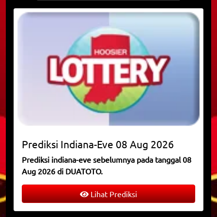
Prediksi
Indiana-Eve
08 Aug 2026
Prediksi indiana-eve sebelumnya pada tanggal 08
Aug 2026 di DUATOTO.
Lihat Prediksi