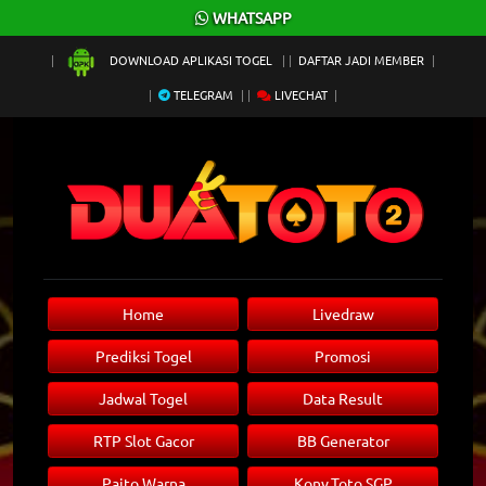
×
WHATSAPP
DOWNLOAD APLIKASI TOGEL
DAFTAR JADI MEMBER
TELEGRAM
LIVECHAT
Home
Livedraw
Prediksi Togel
Promosi
Jadwal Togel
Data Result
RTP Slot Gacor
BB Generator
Paito Warna
Konv.Toto SGP